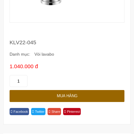
KLV22-045
Danh mục:
Vòi lavabo
1.040.000 đ
KLV22-
045
Quantity
MUA HÀNG
Facebook
Twitter
Share
Pinterest