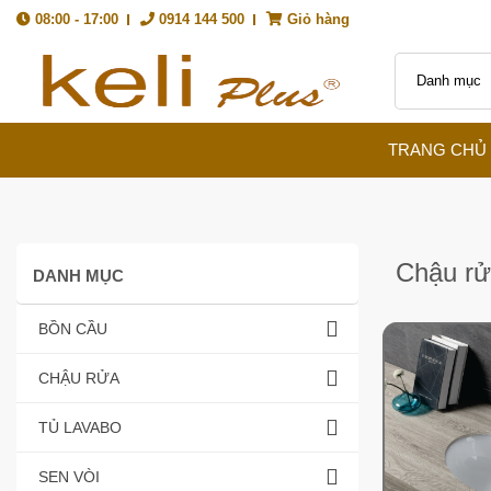
08:00 - 17:00
0914 144 500
Giỏ hàng
TRANG CHỦ
Chậu rử
DANH MỤC
BỒN CẦU
CHẬU RỬA
TỦ LAVABO
SEN VÒI