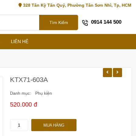
328 Tân Kỳ Tân Quý, Phường Tân Sơn Nhì, Tp, HCM
0914 144 500
Tìm Kiếm
C
LIÊN HỆ
KTX71-603A
Danh mục:
Phụ kiện
520.000 đ
KTX71-
MUA HÀNG
603A