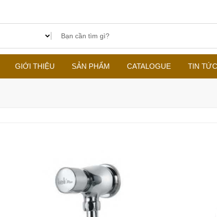
GIỚI THIỆU
SẢN PHẨM
CATALOGUE
TIN TỨ